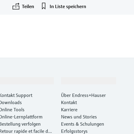
Teilen
In Liste speichern
F
L
E
X
Support
Unternehmen
Kontakt Support
Über Endress+Hauser
Downloads
Kontakt
Online Tools
Karriere
Online-Lernplattform
News und Stories
Bestellung verfolgen
Events & Schulungen
Retour rapide et facile des
Erfolgsstorys