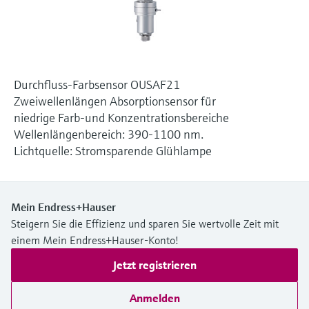
Füllstandsmessung
Analysatoren für Härte, Eisen,
Device Viewer
Aluminium & Chromat
Produktspezifische Informationen und
Füllstandsmessung Druck
Dokumente finden
Prozessphotometer
Alle ansehen
Durchfluss-Farbsensor OUSAF21
Ersatzteilsuche
Zweiwellenlängen Absorptionsensor für
Mikrowellentransmission
Ersatzteile anhand von Produktwurzel,
niedrige Farb-und Konzentrationsbereiche
Bestellcode oder Seriennummer finden
Wellenlängenbereich: 390-1100 nm.
Memosens-Technologie
Lichtquelle: Stromsparende Glühlampe
Alle ansehen
Mein Endress+Hauser
Steigern Sie die Effizienz und sparen Sie wertvolle Zeit mit
einem Mein Endress+Hauser-Konto!
Jetzt registrieren
Anmelden