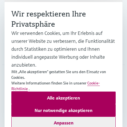
Wir respektieren Ihre
Branchen
Privatsphäre
Wir verwenden Cookies, um Ihr Erlebnis auf
Support
unserer Website zu verbessern, die Funktionalität
durch Statistiken zu optimieren und Ihnen
Unternehmen
individuell angepasste Werbung oder Inhalte
anzubieten.
Mit „Alle akzeptieren“ gestatten Sie uns den Einsatz von
Cookies.
BEL
•
Deutsch
Weitere Informationen finden Sie in unserer
Cookie-
Richtlinie
.
Alle akzeptieren
Copyright © Endress+Hauser Group Services AG
Impressum
Nutzungsbedingungen
Datenschutz
Nur notwendige akzeptieren
General terms and conditions
Anpassen