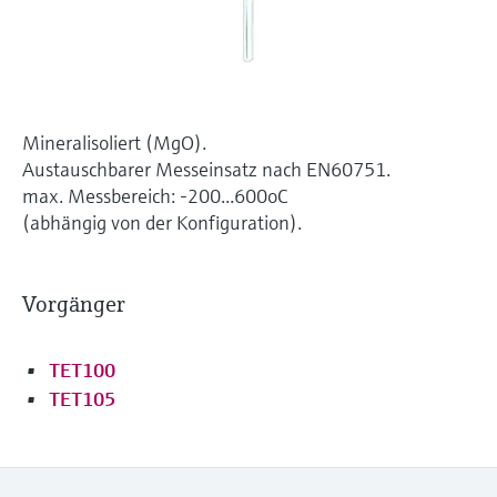
Füllstandsmessung
Analysatoren für Härte, Eisen,
Device Viewer
Aluminium & Chromat
Produktspezifische Informationen und
Füllstandsmessung Druck
Dokumente finden
Prozessphotometer
Alle ansehen
Ersatzteilsuche
Mineralisoliert (MgO).
Mikrowellentransmission
Austauschbarer Messeinsatz nach EN60751.
Ersatzteile anhand von Produktwurzel,
Bestellcode oder Seriennummer finden
max. Messbereich: -200...600oC
(abhängig von der Konfiguration).
Memosens-Technologie
Alle ansehen
Vorgänger
TET100
TET105