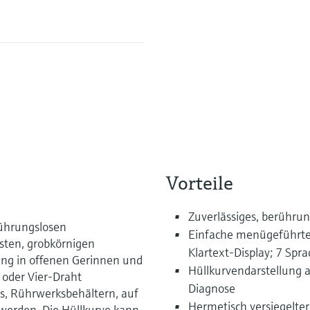
Vorteile
Zuverlässiges, berühru
rührungslosen
Einfache menügeführte 
asten, grobkörnigen
Klartext-Display; 7 Spr
ng in offenen Gerinnen und
Hüllkurvendarstellung 
oder Vier-Draht
Diagnose
s, Rührwerksbehältern, auf
Hermetisch versiegelter
werden. Die Hüllkurve kann