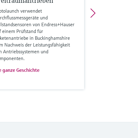
eltraumantrieben
otolaunch verwendet
rchflussmessgeräte und
llstandsensoren von Endress+Hauser
f einem Prüfstand für
ketenantriebe in Buckinghamshire
m Nachweis der Leistungsfähigkeit
n Antriebssystemen und
mponenten.
e ganze Geschichte