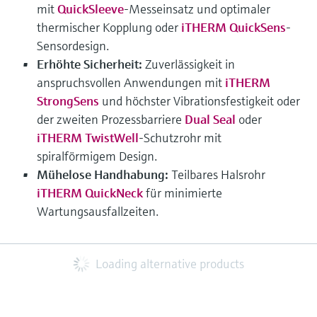
mit
QuickSleeve
-Messeinsatz und optimaler
thermischer Kopplung oder
iTHERM QuickSens
-
Sensordesign.
Erhöhte Sicherheit:
Zuverlässigkeit in
anspruchsvollen Anwendungen mit
iTHERM
StrongSens
und höchster Vibrationsfestigkeit oder
der zweiten Prozessbarriere
Dual Seal
oder
iTHERM TwistWell
-Schutzrohr mit
spiralförmigem Design.
Mühelose Handhabung:
Teilbares Halsrohr
iTHERM QuickNeck
für minimierte
Wartungsausfallzeiten.
Loading alternative products