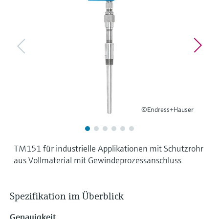
Füllstandsmessung
Analysatoren für Härte, Eisen,
Device Viewer
Aluminium & Chromat
Produktspezifische Informationen und
Füllstandsmessung Druck
Dokumente finden
Prozessphotometer
Alle ansehen
Ersatzteilsuche
Mikrowellentransmission
Ersatzteile anhand von Produktwurzel,
Bestellcode oder Seriennummer finden
Memosens-Technologie
©Endress+Hauser
Alle ansehen
TM151 für industrielle Applikationen mit Schutzrohr
aus Vollmaterial mit Gewindeprozessanschluss
Spezifikation im Überblick
Genauigkeit