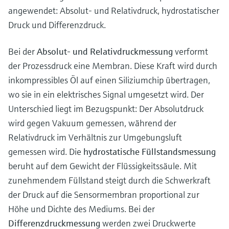
Füllstandsmessung
Analysatoren für Härte, Eisen,
angewendet: Absolut- und Relativdruck, hydrostatischer
Device Viewer
Aluminium & Chromat
Druck und Differenzdruck.
Produktspezifische Informationen und
Füllstandsmessung Druck
Dokumente finden
Prozessphotometer
Bei der
Absolut- und Relativdruckmessung
verformt
Alle ansehen
Ersatzteilsuche
der Prozessdruck eine Membran. Diese Kraft wird durch
Mikrowellentransmission
Ersatzteile anhand von Produktwurzel,
inkompressibles Öl auf einen Siliziumchip übertragen,
Bestellcode oder Seriennummer finden
wo sie in ein elektrisches Signal umgesetzt wird. Der
Memosens-Technologie
Unterschied liegt im Bezugspunkt: Der Absolutdruck
wird gegen Vakuum gemessen, während der
Alle ansehen
Relativdruck im Verhältnis zur Umgebungsluft
gemessen wird. Die
hydrostatische Füllstandsmessung
beruht auf dem Gewicht der Flüssigkeitssäule. Mit
zunehmendem Füllstand steigt durch die Schwerkraft
der Druck auf die Sensormembran proportional zur
Höhe und Dichte des Mediums. Bei der
Differenzdruckmessung
werden zwei Druckwerte