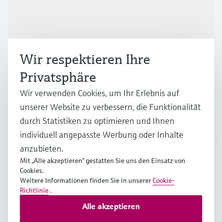
Produkte & Dienstleistungen
Branchen
Wir respektieren Ihre
Privatsphäre
Support
Wir verwenden Cookies, um Ihr Erlebnis auf
unserer Website zu verbessern, die Funktionalität
durch Statistiken zu optimieren und Ihnen
Unternehmen
individuell angepasste Werbung oder Inhalte
anzubieten.
Mit „Alle akzeptieren“ gestatten Sie uns den Einsatz von
Cookies.
BEL
•
Deutsch
Weitere Informationen finden Sie in unserer
Cookie-
Richtlinie
.
Alle akzeptieren
Copyright © Endress+Hauser Group Services AG
Impressum
Nutzungsbedingungen
Datenschutz