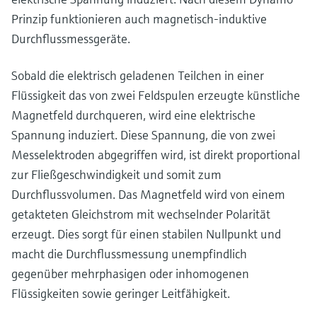
Füllstandsmessung
Analysatoren für Härte, Eisen,
Prinzip funktionieren auch magnetisch-induktive
Device Viewer
Aluminium & Chromat
Durchflussmessgeräte.
Produktspezifische Informationen und
Füllstandsmessung Druck
Dokumente finden
Prozessphotometer
Sobald die elektrisch geladenen Teilchen in einer
Alle ansehen
Ersatzteilsuche
Flüssigkeit das von zwei Feldspulen erzeugte künstliche
Mikrowellentransmission
Ersatzteile anhand von Produktwurzel,
Magnetfeld durchqueren, wird eine elektrische
Bestellcode oder Seriennummer finden
Spannung induziert. Diese Spannung, die von zwei
Memosens-Technologie
Messelektroden abgegriffen wird, ist direkt proportional
zur Fließgeschwindigkeit und somit zum
Alle ansehen
Durchflussvolumen. Das Magnetfeld wird von einem
getakteten Gleichstrom mit wechselnder Polarität
erzeugt. Dies sorgt für einen stabilen Nullpunkt und
macht die Durchflussmessung unempfindlich
gegenüber mehrphasigen oder inhomogenen
Flüssigkeiten sowie geringer Leitfähigkeit.