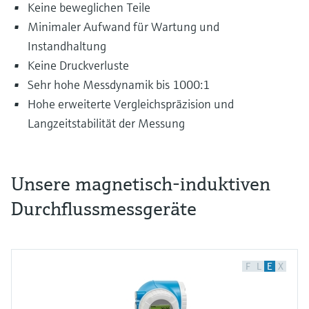
Keine beweglichen Teile
Minimaler Aufwand für Wartung und
Instandhaltung
Keine Druckverluste
Sehr hohe Messdynamik bis 1000:1
Hohe erweiterte Vergleichspräzision und
Langzeitstabilität der Messung
Unsere magnetisch-induktiven
Durchflussmessgeräte
Tagtäglich werden höchst unterschiedliche
Stoffe in Rohrleitungssystemen transportiert
und verteilt. Sie reichen von Trinkwasser und
Fruchtsäften über Chemikalien bis hin zu
F
L
E
X
Schlämmen, in denen Steine mitgeführt
werden.