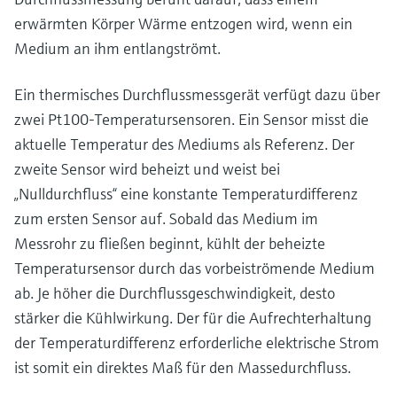
Füllstandsmessung
Analysatoren für Härte, Eisen,
erwärmten Körper Wärme entzogen wird, wenn ein
Device Viewer
Aluminium & Chromat
Medium an ihm entlangströmt.
Produktspezifische Informationen und
Füllstandsmessung Druck
Dokumente finden
Prozessphotometer
Ein thermisches Durchflussmessgerät verfügt dazu über
Alle ansehen
Ersatzteilsuche
zwei Pt100-Temperatursensoren. Ein Sensor misst die
Mikrowellentransmission
Ersatzteile anhand von Produktwurzel,
aktuelle Temperatur des Mediums als Referenz. Der
Bestellcode oder Seriennummer finden
zweite Sensor wird beheizt und weist bei
Memosens-Technologie
„Nulldurchfluss“ eine konstante Temperaturdifferenz
zum ersten Sensor auf. Sobald das Medium im
Alle ansehen
Messrohr zu fließen beginnt, kühlt der beheizte
Temperatursensor durch das vorbeiströmende Medium
ab. Je höher die Durchflussgeschwindigkeit, desto
stärker die Kühlwirkung. Der für die Aufrechterhaltung
der Temperaturdifferenz erforderliche elektrische Strom
ist somit ein direktes Maß für den Massedurchfluss.