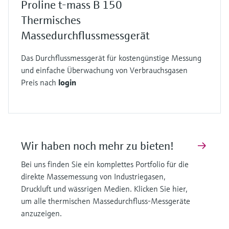
Proline t-mass B 150
Die entsprechende Kühlwirkung wird gemessen
Thermisches
und sofort durch eine Erhöhung des Heizstroms
Massedurchflussmessgerät
kompensiert. Dadurch wird der vorgegebenen
Sollwert der Temperaturdifferenz durchgängig
Das Durchflussmessgerät für kostengünstige Messung
aufrechterhalten.
und einfache Überwachung von Verbrauchsgasen
Der zur Aufrechterhaltung der
Preis nach
login
Temperaturdifferenz erforderliche Heizstrom ist
proportional zur Kühlwirkung und damit ein
direktes Maß für den Massedurchfluss im Rohr.
Je höher die Durchflussgeschwindigkeit – und
Wir haben noch mehr zu bieten!
somit die zusätzliche Kühlung des beheizten
Bei uns finden Sie ein komplettes Portfolio für die
Sensors – desto höher ist der erforderliche
direkte Massemessung von Industriegasen,
Heizstrom.
Druckluft und wässrigen Medien. Klicken Sie hier,
In einer alternativen Variante des Messprinzips
um alle thermischen Massedurchfluss-Messgeräte
wird der Heizstrom auf einem konstanten Wert
anzuzeigen.
gehalten und anschießend die Änderung der