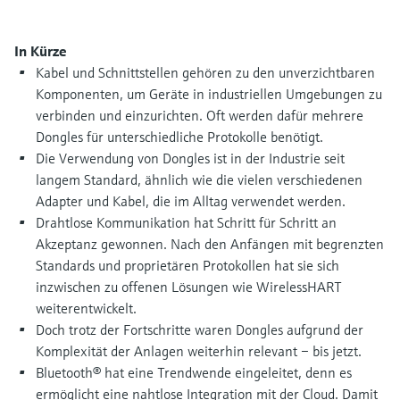
Füllstandsmessung
Analysatoren für Härte, Eisen,
Device Viewer
Aluminium & Chromat
In Kürze
Produktspezifische Informationen und
Füllstandsmessung Druck
Dokumente finden
Kabel und Schnittstellen gehören zu den unverzichtbaren
Prozessphotometer
Komponenten, um Geräte in industriellen Umgebungen zu
Alle ansehen
Ersatzteilsuche
verbinden und einzurichten. Oft werden dafür mehrere
Mikrowellentransmission
Ersatzteile anhand von Produktwurzel,
Dongles für unterschiedliche Protokolle benötigt.
Bestellcode oder Seriennummer finden
Die Verwendung von Dongles ist in der Industrie seit
Memosens-Technologie
langem Standard, ähnlich wie die vielen verschiedenen
Adapter und Kabel, die im Alltag verwendet werden.
Drahtlose Kommunikation hat Schritt für Schritt an
Alle ansehen
Akzeptanz gewonnen. Nach den Anfängen mit begrenzten
Standards und proprietären Protokollen hat sie sich
inzwischen zu offenen Lösungen wie WirelessHART
weiterentwickelt.
Doch trotz der Fortschritte waren Dongles aufgrund der
Komplexität der Anlagen weiterhin relevant – bis jetzt.
Bluetooth® hat eine Trendwende eingeleitet, denn es
ermöglicht eine nahtlose Integration mit der Cloud. Damit