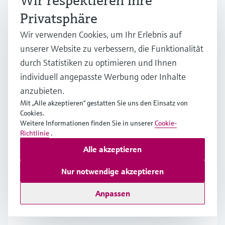
Wir respektieren Ihre
Privatsphäre
13.10.2026
Wir verwenden Cookies, um Ihr Erlebnis auf
08:30 - 16:30 MESZ
unserer Website zu verbessern, die Funktionalität
Reinach, Schweiz
durch Statistiken zu optimieren und Ihnen
Erfahren Sie wie die Modbus-Technologie im Detail
individuell angepasste Werbung oder Inhalte
funktioniert. Von der unterschiedlichen physischen
anzubieten.
Schicht RS485 und Ethernet bis zu den Einzelheiten
Mit „Alle akzeptieren“ gestatten Sie uns den Einsatz von
des Modbus-Protokolls.
Cookies.
Weitere Informationen finden Sie in unserer
Cookie-
Richtlinie
.
Online Seminar
Alle akzeptieren
Ultrasonic Innovations
Nur notwendige akzeptieren
Online
Anpassen
Ultrasonic Innovations: How Next-Gen Prosonic Flow is
Transforming Measurement