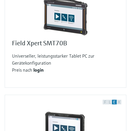
Field Xpert SMT70B
Universeller, leistungsstarker Tablet PC zur
Gerätekonfiguration
Preis nach
login
F
L
E
X