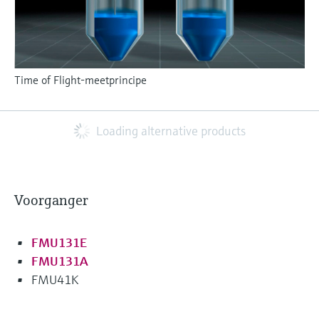
Time of Flight-meetprincipe
Loading alternative products
Voorganger
FMU131E
FMU131A
FMU41K