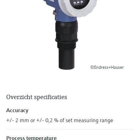
Level measurement with pressure
Device Viewer
besluitvormingsniveau
Memosens technology
Find product-specific information and
Alles winkelen
documentation
Alles winkelen
Spare parts finder
Find spare parts by product root, order code,
or serial number
©Endress+Hauser
Overzicht specificaties
Accuracy
+/- 2 mm or +/- 0,2 % of set measuring range
Process temperature