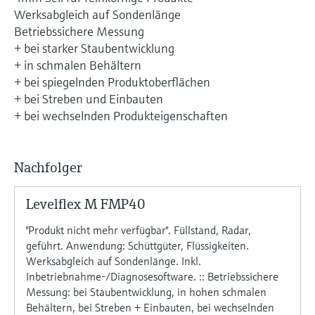
Füllstandsmessung
Analysatoren für Härte, Eisen,
Werksabgleich auf Sondenlänge
Device Viewer
Betriebssichere Messung
Aluminium & Chromat
Produktspezifische Informationen und
Füllstandsmessung Druck
+ bei starker Staubentwicklung
Dokumente finden
+ in schmalen Behältern
Prozessphotometer
+ bei spiegelnden Produktoberflächen
Alle ansehen
Ersatzteilsuche
+ bei Streben und Einbauten
Mikrowellentransmission
Ersatzteile anhand von Produktwurzel,
+ bei wechselnden Produkteigenschaften
Bestellcode oder Seriennummer finden
Memosens-Technologie
Nachfolger
Alle ansehen
Levelflex M FMP40
"Produkt nicht mehr verfügbar". Füllstand, Radar,
geführt. Anwendung: Schüttgüter, Flüssigkeiten.
Werksabgleich auf Sondenlänge. Inkl.
Inbetriebnahme-/Diagnosesoftware. :: Betriebssichere
Messung: bei Staubentwicklung, in hohen schmalen
Behältern, bei Streben + Einbauten, bei wechselnden