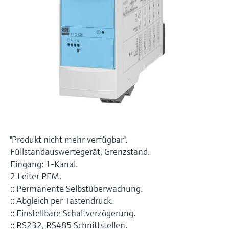
Füllstandsmessung
Analysatoren für Härte, Eisen,
Device Viewer
Aluminium & Chromat
Produktspezifische Informationen und
Füllstandsmessung Druck
Dokumente finden
Prozessphotometer
Alle ansehen
Ersatzteilsuche
Mikrowellentransmission
Ersatzteile anhand von Produktwurzel,
Bestellcode oder Seriennummer finden
Memosens-Technologie
Alle ansehen
"Produkt nicht mehr verfügbar".
Füllstandauswertegerät, Grenzstand.
Eingang: 1-Kanal.
2 Leiter PFM.
:: Permanente Selbstüberwachung.
:: Abgleich per Tastendruck.
:: Einstellbare Schaltverzögerung.
:: RS232, RS485 Schnittstellen.