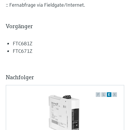
:: Fernabfrage via Fieldgate/Internet.
Vorgänger
FTC681Z
FTC671Z
Nachfolger
F
L
E
X