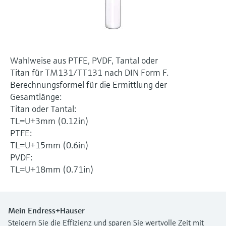
Füllstandsmessung
Analysatoren für Härte, Eisen,
Device Viewer
Aluminium & Chromat
Produktspezifische Informationen und
Füllstandsmessung Druck
Dokumente finden
Prozessphotometer
Alle ansehen
Wahlweise aus PTFE, PVDF, Tantal oder
Ersatzteilsuche
Titan für TM131/TT131 nach DIN Form F.
Mikrowellentransmission
Ersatzteile anhand von Produktwurzel,
Berechnungsformel für die Ermittlung der
Bestellcode oder Seriennummer finden
Gesamtlänge:
Memosens-Technologie
Titan oder Tantal:
TL=U+3mm (0.12in)
Alle ansehen
PTFE:
TL=U+15mm (0.6in)
PVDF:
TL=U+18mm (0.71in)
Mein Endress+Hauser
Steigern Sie die Effizienz und sparen Sie wertvolle Zeit mit