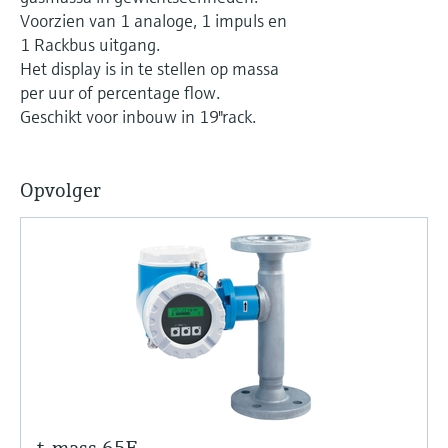
Level measurement with pressure
Device Viewer
Voorzien van 1 analoge, 1 impuls en
besluitvormingsniveau
Memosens technology
Find product-specific information and
1 Rackbus uitgang.
Alles winkelen
documentation
Het display is in te stellen op massa
Alles winkelen
per uur of percentage flow.
Spare parts finder
Geschikt voor inbouw in 19"rack.
Find spare parts by product root, order code,
or serial number
Opvolger