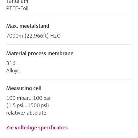
Tantalum
PTFE-Foil
Max. meetafstand
7000m (22.966ft) H2O
Material process membrane
316L
AlloyC
Measuring cell
100 mbar…100 bar
(1.5 psi…1500 psi)
relative/ absolute
Zie volledige specificaties