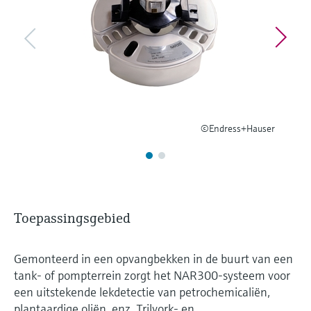
Level measurement with pressure
Device Viewer
besluitvormingsniveau
Memosens technology
Find product-specific information and
Alles winkelen
documentation
Alles winkelen
Spare parts finder
Find spare parts by product root, order code,
or serial number
©Endress+Hauser
Toepassingsgebied
Gemonteerd in een opvangbekken in de buurt van een
tank- of pompterrein zorgt het NAR300-systeem voor
een uitstekende lekdetectie van petrochemicaliën,
plantaardige oliën, enz. Trilvork- en