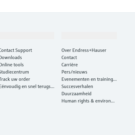
Support
Bedrijf
Contact Support
Over Endress+Hauser
Downloads
Contact
Online tools
Carrière
Studiecentrum
Pers/nieuws
Track uw order
Evenementen en traininge
Eénvoudig en snel terugst
n
Succesverhalen
uren van instrumenten
Duurzaamheid
Human rights & environm
ental protection