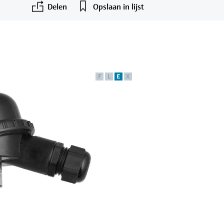
Delen
Opslaan in lijst
F
L
E
X