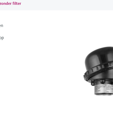
onder filter
en
op