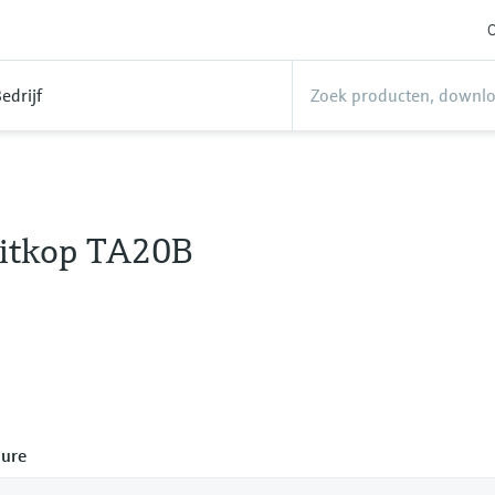
O
edrijf
itkop TA20B
ure