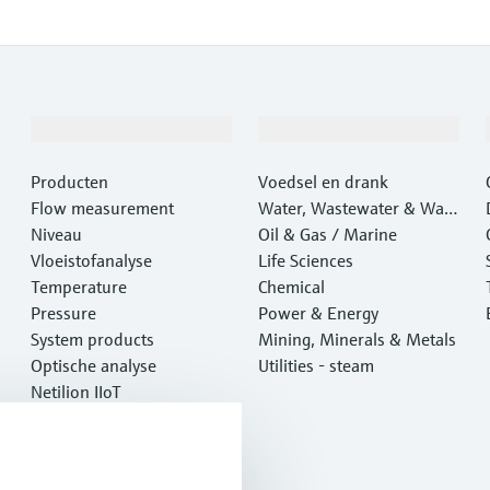
Producten en Services
Industrieën
Producten
Voedsel en drank
Flow measurement
Water, Wastewater & Wast
Niveau
e
Oil & Gas / Marine
Vloeistofanalyse
Life Sciences
Temperature
Chemical
Pressure
Power & Energy
System products
Mining, Minerals & Metals
Optische analyse
Utilities - steam
Netilion IIoT
Software
Aanbevolen producten
Online tools