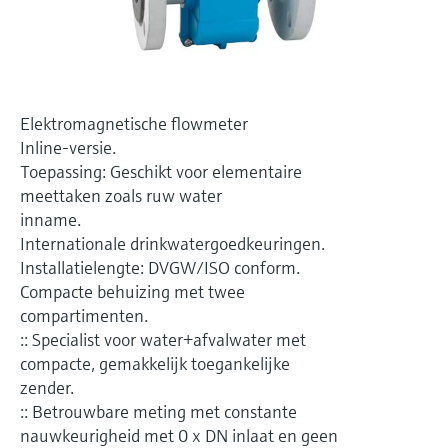
Level measurement with pressure
Device Viewer
besluitvormingsniveau
Memosens technology
Find product-specific information and
Alles winkelen
documentation
Alles winkelen
Spare parts finder
Elektromagnetische flowmeter
Find spare parts by product root, order code,
Inline-versie.
or serial number
Toepassing: Geschikt voor elementaire
meettaken zoals ruw water
inname.
Internationale drinkwatergoedkeuringen.
Installatielengte: DVGW/ISO conform.
Compacte behuizing met twee
compartimenten.
:: Specialist voor water+afvalwater met
compacte, gemakkelijk toegankelijke
zender.
:: Betrouwbare meting met constante
nauwkeurigheid met 0 x DN inlaat en geen