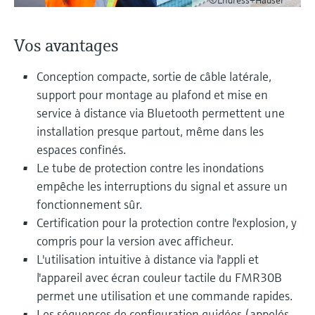
©Endress+Hauser
Analyseurs de dureté, fer, etc.
l'application
décisionnels
Mesure du niveau par barrière à
Vos avantages
Device Viewer
micro-ondes
Photomètres de process
Trouver des informations et de la
Conception compacte, sortie de câble latérale,
documentation spécifiques à un produit
Mesure du niveau par la pression
Mesure par transmission de micro-
support pour montage au plafond et mise en
ondes
Recherche de pièces détachées
service à distance via Bluetooth permettent une
Voir tous
Trouvez la bonne pièce de rechange en
installation presque partout, même dans les
Technologie Memosens
tapant la racine/le code du produit et
espaces confinés.
accédez aux données spécifiques, vues
Le tube de protection contre les inondations
éclatées et notices de montage des appareils
Voir tous
pour un remplacement/réparation rapide.
empêche les interruptions du signal et assure un
fonctionnement sûr.
Certification pour la protection contre l'explosion, y
compris pour la version avec afficheur.
L'utilisation intuitive à distance via l'appli et
l'appareil avec écran couleur tactile du FMR30B
permet une utilisation et une commande rapides.
Les séquences de configuration guidées (appelés