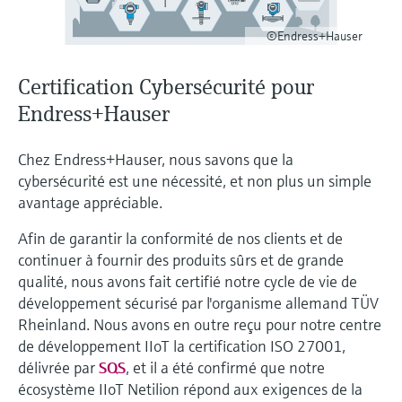
Analyseurs de dureté, fer, etc.
l'application
décisionnels
Mesure du niveau par barrière à
©Endress+Hauser
Device Viewer
micro-ondes
Photomètres de process
Trouver des informations et de la
Certification Cybersécurité pour
documentation spécifiques à un produit
Mesure du niveau par la pression
Mesure par transmission de micro-
Endress+Hauser
ondes
Recherche de pièces détachées
Voir tous
Chez Endress+Hauser, nous savons que la
Trouvez la bonne pièce de rechange en
Technologie Memosens
cybersécurité est une nécessité, et non plus un simple
tapant la racine/le code du produit et
accédez aux données spécifiques, vues
avantage appréciable.
éclatées et notices de montage des appareils
Voir tous
pour un remplacement/réparation rapide.
Afin de garantir la conformité de nos clients et de
continuer à fournir des produits sûrs et de grande
qualité, nous avons fait certifié notre cycle de vie de
développement sécurisé par l'organisme allemand TÜV
Rheinland. Nous avons en outre reçu pour notre centre
de développement IIoT la certification ISO 27001,
délivrée par
SQS
, et il a été confirmé que notre
écosystème IIoT Netilion répond aux exigences de la