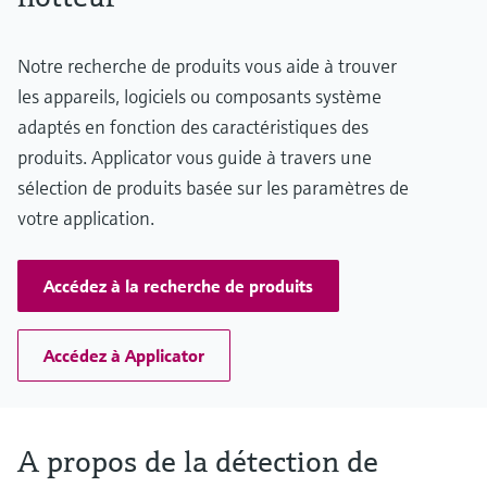
Analyseurs de dureté, fer, etc.
l'application
décisionnels
Mesure du niveau par barrière à
Notre recherche de produits vous aide à trouver
Device Viewer
micro-ondes
Photomètres de process
les appareils, logiciels ou composants système
Trouver des informations et de la
documentation spécifiques à un produit
adaptés en fonction des caractéristiques des
Mesure du niveau par la pression
Mesure par transmission de micro-
produits. Applicator vous guide à travers une
ondes
Recherche de pièces détachées
Voir tous
sélection de produits basée sur les paramètres de
Trouvez la bonne pièce de rechange en
Technologie Memosens
votre application.
tapant la racine/le code du produit et
accédez aux données spécifiques, vues
éclatées et notices de montage des appareils
Voir tous
pour un remplacement/réparation rapide.
Accédez à la recherche de produits
Accédez à Applicator
A propos de la détection de