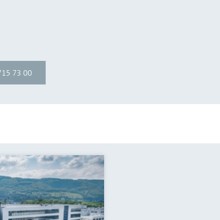
G
715 73 00