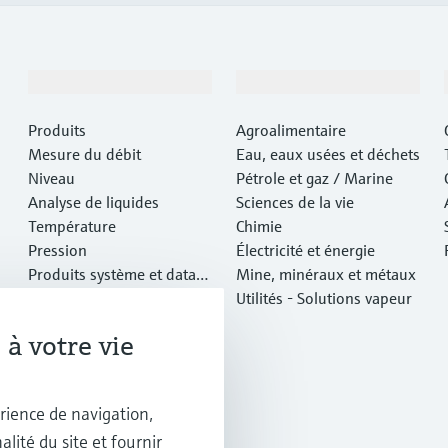
Produits et services
Industries
Produits
Agroalimentaire
Mesure du débit
Eau, eaux usées et déchets
Niveau
Pétrole et gaz / Marine
Analyse de liquides
Sciences de la vie
Température
Chimie
Pression
Électricité et énergie
Produits système et data
Mine, minéraux et métaux
managers
Analyse optique
Utilités - Solutions vapeur
IIoT Netilion
à votre vie
Logiciels
Produits vedettes
Outils en ligne
rience de navigation,
Services
alité du site et fournir