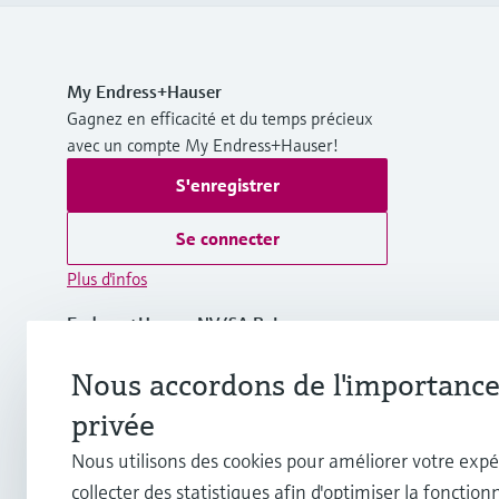
My Endress+Hauser
Gagnez en efficacité et du temps précieux
avec un compte My Endress+Hauser!
S'enregistrer
Se connecter
Plus d'infos
Endress+Hauser NV/SA BeLux
Belgique
Nous accordons de l'importance 
+32 (0)2 248 06 00
privée
Nous utilisons des cookies pour améliorer votre expé
info.be@endress.com
collecter des statistiques afin d'optimiser la fonctionn