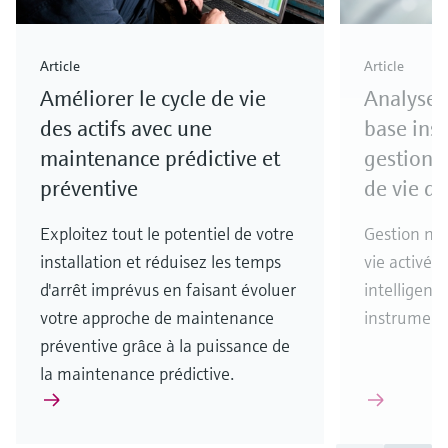
Article
Article
Améliorer le cycle de vie
Analyse 
des actifs avec une
base ins
maintenance prédictive et
gestion 
préventive
de vie d
Exploitez tout le potentiel de votre
Gestion nu
installation et réduisez les temps
vie activée 
d'arrêt imprévus en faisant évoluer
intelligente
votre approche de maintenance
instrument
préventive grâce à la puissance de
la maintenance prédictive.