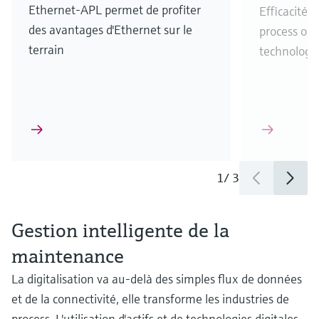
Ethernet-APL permet de profiter
Efficacité 
des avantages d'Ethernet sur le
process opt
terrain
technologie
1
/
3
Gestion intelligente de la
maintenance
La digitalisation va au-delà des simples flux de données
et de la connectivité, elle transforme les industries de
process. L'utilisation d'actifs et de technologies digitales,