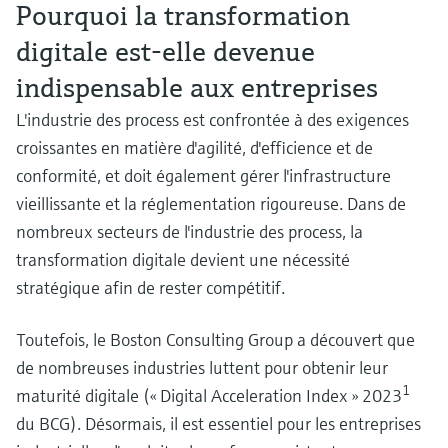
Pourquoi la transformation
Analyseurs de dureté, fer, etc.
l'application
décisionnels
Mesure du niveau par barrière à
digitale est-elle devenue
Device Viewer
micro-ondes
Photomètres de process
indispensable aux entreprises
Trouver des informations et de la
documentation spécifiques à un produit
L'industrie des process est confrontée à des exigences
Mesure du niveau par la pression
Mesure par transmission de micro-
croissantes en matière d'agilité, d'efficience et de
ondes
Recherche de pièces détachées
Voir tous
conformité, et doit également gérer l'infrastructure
Trouvez la bonne pièce de rechange en
Technologie Memosens
tapant la racine/le code du produit et
vieillissante et la réglementation rigoureuse. Dans de
accédez aux données spécifiques, vues
nombreux secteurs de l'industrie des process, la
éclatées et notices de montage des appareils
Voir tous
transformation digitale devient une nécessité
pour un remplacement/réparation rapide.
stratégique afin de rester compétitif.
Toutefois, le Boston Consulting Group a découvert que
de nombreuses industries luttent pour obtenir leur
1
maturité digitale (« Digital Acceleration Index » 2023
du BCG). Désormais, il est essentiel pour les entreprises