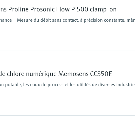
ATEX / IECEx /UKEx Zo
PESO / KTL / JPNEx Zo
ons Proline Prosonic Flow P 500 clamp-on
INMETRO Zone 1
CNEx Zone 1
tenance – Mesure du débit sans contact, à précision constante, m
CSA Class I, Division 1
CSA Class I, Zone 1
Gamme de températur
DN 15 à 65 (½à 2½") : 
DN 50 à 4000 (2 à 160"
 de chlore numérique Memosens CCS50E
DN 50 à 600 (2" à 24")
Pression de process m
potable, les eaux de process et les utilités de diverses industrie
N/A
Pression de process
Max. 2 bar abs