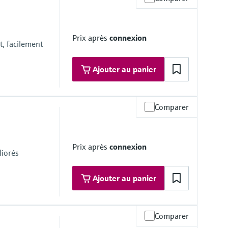
Prix après
connexion
, facilement
Ajouter au panier
Comparer
ax.
avec le produit
FE
Prix après
connexion
16L) ; Hastelloy C22, 2.4602 (UNS N06022) ; Tantale ; Platine ;
liorés
Ajouter au panier
Comparer