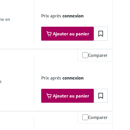
ne 1
ne 1
Prix après
connexion
ême en
Ajouter au panier
Comparer
e du produit
-40 à +150°C (-40 +302 °F)
) : -40 à +170°C (-40 à +338 °F)
: 150°C à 550°C (+302 à +1022 °F)
Prix après
connexion
ax.
s
Ajouter au panier
Comparer