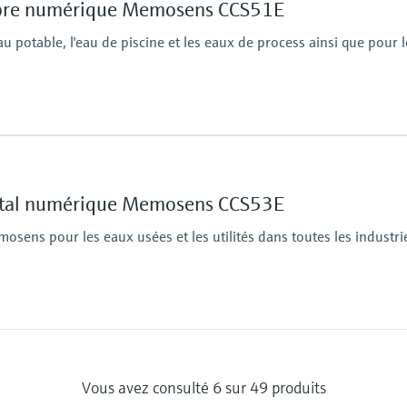
(Max. 29 psi abs)
libre numérique Memosens CCS51E
potable, l'eau de piscine et les eaux de process ainsi que pour le
Pression de process
Max. 1 bar (max. 14.5 
Méthode de mesure
total numérique Memosens CCS53E
Cellule de mesure à m
Réduction du chlore lib
osens pour les eaux usées et les utilités dans toutes les industri
Pression de process
1 bar relatif(14,5 psi re
Vous avez consulté 6 sur 49 produits
Max. 2 bar (max. 29 ps