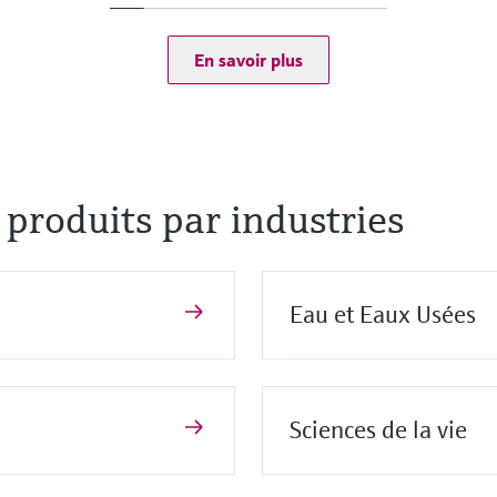
Méthode de mesure
Le chlore total compren
Tous les composants son
En savoir plus
Quasi indépendant du 
produits par industries
Eau et Eaux Usées
Sciences de la vie