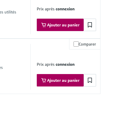
Prix après
connexion
s utilités
Ajouter au panier
Comparer
psi)
embrane, fermée
Prix après
connexion
re à la cathode
es
Ajouter au panier
latif)
i)