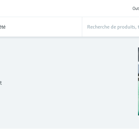
Out
été
t