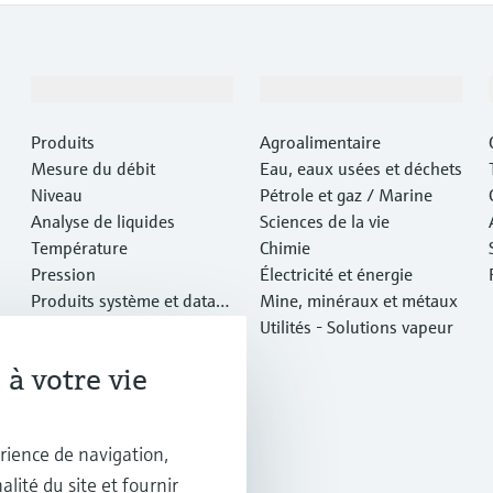
Produits et services
Industries
Produits
Agroalimentaire
Mesure du débit
Eau, eaux usées et déchets
Niveau
Pétrole et gaz / Marine
Analyse de liquides
Sciences de la vie
Température
Chimie
Pression
Électricité et énergie
Produits système et data
Mine, minéraux et métaux
managers
Analyse optique
Utilités - Solutions vapeur
IIoT Netilion
à votre vie
Logiciels
Produits vedettes
Outils en ligne
rience de navigation,
Services
alité du site et fournir