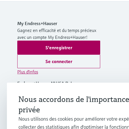
My Endress+Hauser
Gagnez en efficacité et du temps précieux
avec un compte My Endress+Hauser!
S'enregistrer
Se connecter
Plus d'infos
Endress+Hauser NV/SA BeLux
Belgique
Nous accordons de l'importance 
+32 (0)2 248 06 00
privée
Nous utilisons des cookies pour améliorer votre expé
info.be@endress.com
collecter des statistiques afin d'optimiser la fonctionn