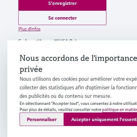
S'enregistrer
Se connecter
Plus d'infos
Endress+Hauser NV/SA BeLux
Belgique
Nous accordons de l'importance 
+32 (0)2 248 06 00
privée
Nous utilisons des cookies pour améliorer votre expé
info.be@endress.com
collecter des statistiques afin d'optimiser la fonctionn
des publicités ou du contenu sur mesure.
En sélectionnant "Accepter tout", vous consentez à notre utilisat
Pour plus de détails, veuillez consulter notre
politique en matiè
Copyright © Endress+Hauser Group Services AG
Personnaliser
Accepter uniquement l'essent
Mentions légales
Conditions d'utilisation
Protection des 