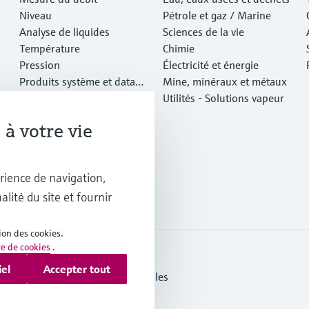
Niveau
Pétrole et gaz / Marine
Analyse de liquides
Sciences de la vie
Température
Chimie
Pression
Électricité et énergie
Produits système et data
Mine, minéraux et métaux
managers
Analyse optique
Utilités - Solutions vapeur
IIoT Netilion
à votre vie
Logiciels
Produits vedettes
Outils en ligne
rience de navigation,
Services
alité du site et fournir
ion des cookies.
re de cookies
.
iel
Accepter tout
données
Legal & Conditions generales