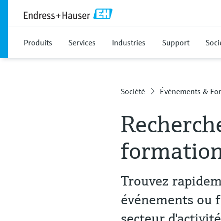
Produits
Services
Industries
Support
Soci
Société
Événements & Fo
Recherch
formatio
Trouvez rapideme
événements ou fo
secteur d'activit