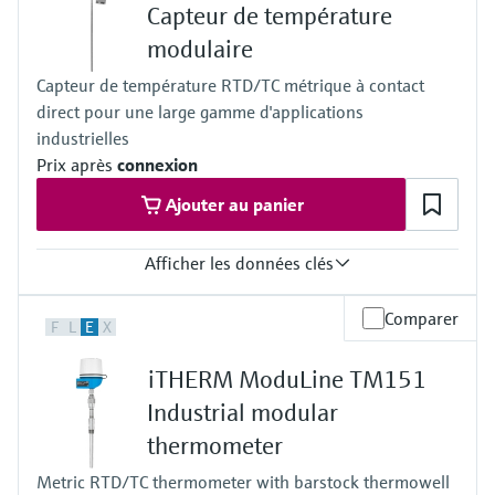
Classe spéciale ou standard selon ASTM E230
-50 °C ...200 °C
Capteur de température
Classe 1 ou 2 selon IEC 60584-2
(-58 °F ...392 °F)
modulaire
Temps de réponse
Typ K:
Temps de réponse le plus rapide avec protecteur t90 à partir de
max. 1.100 °C
Capteur de température RTD/TC métrique à contact
moins de 10 s
(max. 2.012 °F)
direct pour une large gamme d'applications
selon la configuration
Typ J:
Pression process max. (statique)
industrielles
max. 800 °C
selon la configuration jusqu'à 100 bar
(max. 1.472 °F)
Prix après
connexion
Gamme de temperature de service
Typ N:
PT100 TF iTHERM StrongSens:
Ajouter au panier
max. 1.100 °C
-50 °C ...500 °C
(max. 2.012 °F)
(-58 °F ...932 °F)
Longueur dʹimmersion sur demande
Afficher les données clés
PT100 TF iTHERM QuickSens:
84"
-50 °C …200 °C
Précision
(-58 °F …392 °F)
Comparer
F
L
E
X
Classe AA selon IEC 60751
PT100 WW:
Classe A selon IEC 60751
-200 °C ...600 °C
iTHERM ModuLine TM151
Classe B selon IEC 60751
(-328 °F ...1.112 °F)
Classe spéciale ou standard selon ASTM E230
PT100 TF:
Industrial modular
Classe 1 ou 2 selon IEC 60584-2
-50 °C ...400 °C
thermometer
Temps de réponse
(-58 °F ...752 °F)
t90 à partir de < 1,5 s ITHERM QuickSens
Typ K:
Metric RTD/TC thermometer with barstock thermowell
selon la configuration
max. 1.100 °C