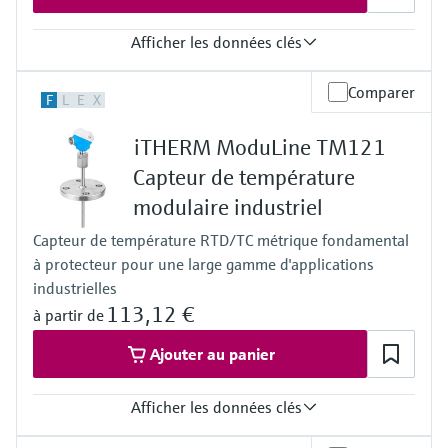
max. 1.100 °C
-50 °C …200 °C
(max. 2.012 °F)
(-58 °F …392 °F)
Afficher les données clés
Longueur dʹimmersion sur demande
PT100 WW:
jusqu'à 4.500,0 mm (177'')
-200 °C ...600 °C
Précision
Comparer
(-328 °F ...1.112 °F)
F
L
E
X
Classe A selon IEC 60751
PT100 TF:
Classe B selon IEC 60751
-50 °C ...400 °C
iTHERM ModuLine TM121
Classe standard selon ASTM E230
(-58 °F ...752 °F)
Classe 2 selon IEC 60584-2
Capteur de température
Typ K:
Temps de réponse
max. 1.100 °C
modulaire industriel
t90 env. 17 s
(max. 2.012 °F)
selon la configuration
Typ J:
Capteur de température RTD/TC métrique fondamental
Pression process max. (statique)
max. 800 °C
à protecteur pour une large gamme d'applications
Selon la configuration
(max. 1.472 °F)
Gamme de temperature de service
industrielles
Typ N:
PT100 TF basique :
113,12 €
à partir de
max. 1.100 °C
-50 °C …200 °C
(max. 2.012 °F)
(-58 °F …392 °F)
Ajouter au panier
Longueur dʹimmersion sur demande
Type K:
jusqu'à 1.500,0 mm (59,06'')
max. 1.100 °C
(max. 2.012 °F)
Afficher les données clés
Longueur dʹimmersion sur demande
jusqu'à 1.000,0 mm (39'')