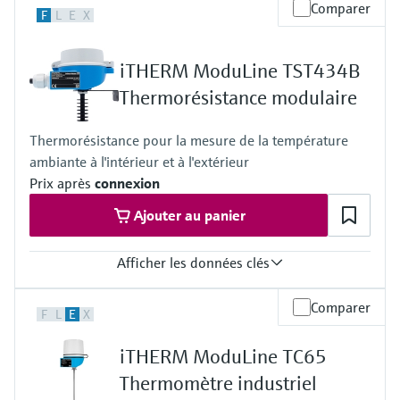
Précision
Comparer
F
L
E
X
Classe A selon IEC 60751
Classe B selon IEC 60751
Classe standard selon ASTM E230
iTHERM ModuLine TST434B
Classe 2 selon IEC 60584-2
Temps de réponse
Thermorésistance modulaire
t90 env. 100 s
selon la configuration
Thermorésistance pour la mesure de la température
Pression process max. (statique)
ambiante à l'intérieur et à l'extérieur
Selon la configuration
Gamme de temperature de service
Prix après
connexion
Pt100 TF basique :
Ajouter au panier
-50 °C …200 °C
(-58 °F …392 °F)
Type K:
Afficher les données clés
max. 1.100 °C
(max. 2.012 °F)
Précision
Longueur dʹimmersion sur demande
Comparer
F
L
E
X
classe A selon IEC 60751
jusqu'à 1.000,0 mm (39'')
classe B selon IEC 60751
iTHERM ModuLine TC65
Pression process max. (statique)
à 20 °C: 1 bar (15 psi)
Thermomètre industriel
Gamme de temperature de service