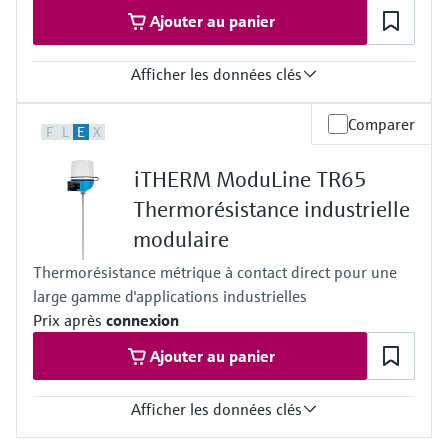
Type J:
Ajouter au panier
max. 800 °C
(max. 1.472 °F)
Afficher les données clés
Longueur dʹimmersion sur demande
jusqu'à 30.000,00 mm (1.181,10'')
Précision
Comparer
F
L
E
X
Classe A selon IEC 60751
Temps de réponse
iTHERM ModuLine TR65
t50 = 1 s
t90 = 2 s
Thermorésistance industrielle
Pression process max. (statique)
modulaire
à 20 °C : 100 bar (1.450 psi)
Gamme de temperature de service
Thermorésistance métrique à contact direct pour une
PT 100 :
large gamme d'applications industrielles
-50 °C ...200 °C
(-58 °F ...392 °F)
Prix après
connexion
Longueur dʹimmersion sur demande
Ajouter au panier
jusqu'à 600,00 mm (23,62'')
Afficher les données clés