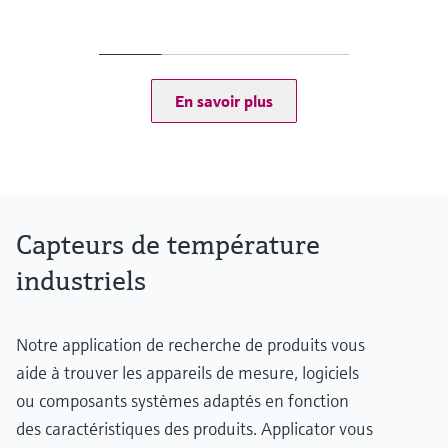
Précision
Classe A selon IEC 60751
Classe AA selon IEC 60751
Temps de réponse
t50 = 2 s
En savoir plus
t90 = 5 s
Pression process max. (statique)
à 20 °C : 80 bar (1.160 psi)
Gamme de temperature de service
PT100 TF iTHERM StrongSens:
-50 °C ...500 °C
(-58 °F ...932 °F)
Capteurs de température
PT100 WW:
-200 °C ...600 °C
industriels
(-328 °F ...1.112 °F)
PT100 TF:
-50 °C ...400 °C
Notre application de recherche de produits vous
(-58 °F ...752 °F)
Longueur dʹimmersion sur demande
aide à trouver les appareils de mesure, logiciels
jusqu'à 30.000,00 mm (1.181,10'')
ou composants systèmes adaptés en fonction
des caractéristiques des produits. Applicator vous