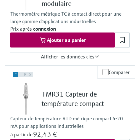
modulaire
PT 100:
-50 °C ...150 °C
Thermomètre métrique TC à contact direct pour une
(-58 °F ...302 °F)
large gamme d'applications industrielles
Prix après
connexion
Ajouter au panier
Afficher les données clés
Précision
Comparer
F
L
E
X
Classe 1 selon IEC 60584
Temps de réponse
Selon la configuration
TMR31 Capteur de
t50 = 3 s
t90 = 7 s
température compact
Pression process max. (statique)
à 20 °C : 80 bar (1,160 psi)
Capteur de température RTD métrique compact 4-20
Gamme de temperature de service
mA pour applications industrielles
Type K:
max. 1.100 °C
92,43 €
à partir de
(max. 2.012 °F)