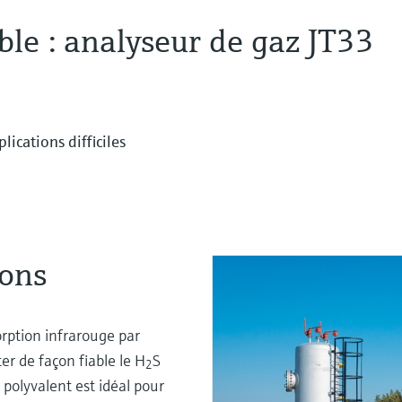
able : analyseur de gaz JT33
ications difficiles
ions
orption infrarouge par
r de façon fiable le H
S
2
 polyvalent est idéal pour