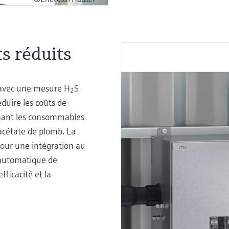
s réduits
z avec une mesure H
S
2
éduire les coûts de
inant les consommables
'acétate de plomb. La
pour une intégration au
n automatique de
fficacité et la