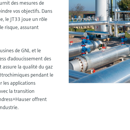
fournit des mesures de
indre vos objectifs. Dans
e, le JT33 joue un rôle
le risque, assurant
 usines de GNL et le
cess d'adoucissement des
et assure la qualité du gaz
pétrochimiques pendant le
 les applications
ec la transition
Endress+Hauser offrent
industrie.