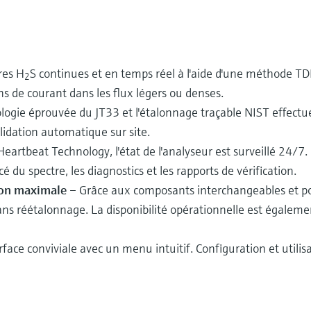
res H
S continues et en temps réel à l'aide d'une méthode TDL
2
ns de courant dans les flux légers ou denses.
ogie éprouvée du JT33 et l'étalonnage traçable NIST effectu
lidation automatique sur site.
Heartbeat Technology, l'état de l'analyseur est surveillé 24/7
du spectre, les diagnostics et les rapports de vérification.
tion maximale
– Grâce aux composants interchangeables et po
 sans réétalonnage. La disponibilité opérationnelle est égal
face conviviale avec un menu intuitif. Configuration et utilisa