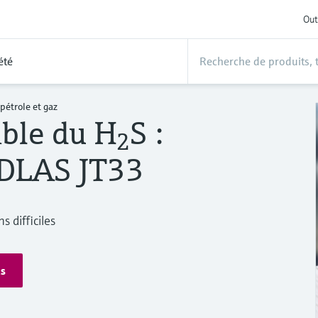
Out
été
pétrole et gaz
able du H
S :
2
TDLAS JT33
s difficiles
s