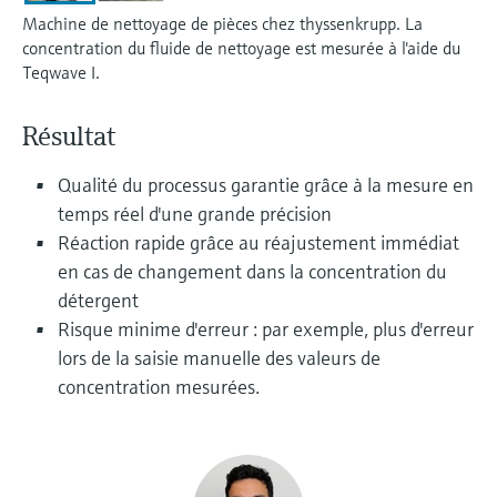
Analyseurs de dureté, fer, etc.
l'application
Machine de nettoyage de pièces chez thyssenkrupp. La
décisionnels
Mesure du niveau par barrière à
concentration du fluide de nettoyage est mesurée à l'aide du
Device Viewer
Teqwave I.
micro-ondes
Photomètres de process
Trouver des informations et de la
documentation spécifiques à un produit
Résultat
Mesure du niveau par la pression
Mesure par transmission de micro-
ondes
Recherche de pièces détachées
Qualité du processus garantie grâce à la mesure en
Voir tous
Trouvez la bonne pièce de rechange en
temps réel d'une grande précision
Technologie Memosens
tapant la racine/le code du produit et
Réaction rapide grâce au réajustement immédiat
accédez aux données spécifiques, vues
éclatées et notices de montage des appareils
en cas de changement dans la concentration du
Voir tous
pour un remplacement/réparation rapide.
détergent
Risque minime d'erreur : par exemple, plus d'erreur
lors de la saisie manuelle des valeurs de
concentration mesurées.