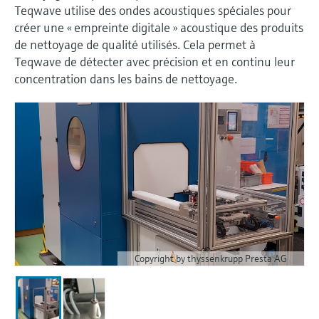
différentielle
Analyseurs de gaz de process
Événements & Formations
Événements de presse pour les
Endress+Hauser Optical Analysis
Teqwave utilise des ondes acoustiques spéciales pour
d'oxygène
Job opportunities at
Centre d'apprentissage
Analyse optique
Netilion Device Viewer
Mine, minéraux et métaux
Développement durable
Recherche d'événements et
créer une « empreinte digitale » acoustique des produits
Mesure de niveau hydrostatique
Capteurs de température compacts
journalistes
Terminaux de communication
Endress+Hauser SICK
Centre d'apprentissage - Explorez des cours
de nettoyage de qualité utilisés. Cela permet à
Voir tous
Appareils de mesure de la qualité
Carrière
formations
Endress+Hauser SICK
Instruments de laboratoire
portables
guidés et des ressources sur la plateforme
Teqwave de détecter avec précision et en continu leur
IIoT Netilion
Netilion Water
Utilités - Solutions vapeur
Sociétés affiliées
Mesure de niveau conductive
Détecteurs de température
de l'air
d'apprentissage Endress+Hauser et
concentration dans les bains de nettoyage.
développez vos compétences depuis
Préleveurs d'échantillons
Calculateurs d'énergie et systèmes
n'importe où.
Logiciels
Événements & Formations
Détection de niveau par flotteur
Capteurs de température de surface
Détecteurs de fumée
automatiques
d'acquisition
Choisissez parmi un large éventail
En vedette pour toutes les
d'événements, qu'il s'agisse de formations,
Mesure de niveau radiométrique
Sondes à câble
Appareils de mesure de distance de
Analyseurs de COT, DCO et CAS
Parafoudres
industries
de séminaires, de conférences ou de
Outils produits
visibilité
webinars.
Mesure de niveau par détecteur à
Capteurs de température
Capteurs et transmetteurs de redox
Voir tous
Solutions de durabilité pour les
palette rotative
multipoints
Détecteurs de hauteur excessive
Recherche de produits
marchés industriels
Capteurs et transmetteurs de voile
Trouver des produits en fonction de leurs
caractéristiques
Mesure de niveau par
Voir tous
Voir tous
de boue
Transformer l'industrie des process
asservissement
Copyright by thyssenkrupp Presta AG
grâce à la digitalisation
Sélection de produits en fonction
Analyseurs et capteurs de
des paramètres d'application
Mesure de niveau
substances nutritives
L'excellence opérationnelle portée
Trouver, sélectionner et configurer les
électromécanique
par la transparence des process
produits à l'aide des paramètres de