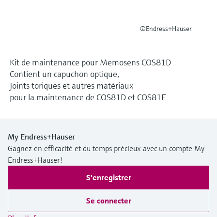
Analyseurs de dureté, fer, etc.
l'application
décisionnels
Mesure du niveau par barrière à
©Endress+Hauser
Device Viewer
micro-ondes
Photomètres de process
Trouver des informations et de la
documentation spécifiques à un produit
Mesure du niveau par la pression
Mesure par transmission de micro-
Kit de maintenance pour Memosens COS81D
ondes
Contient un capuchon optique,
Recherche de pièces détachées
Voir tous
Joints toriques et autres matériaux
Trouvez la bonne pièce de rechange en
pour la maintenance de COS81D et COS81E
Technologie Memosens
tapant la racine/le code du produit et
accédez aux données spécifiques, vues
éclatées et notices de montage des appareils
Voir tous
pour un remplacement/réparation rapide.
My Endress+Hauser
Gagnez en efficacité et du temps précieux avec un compte My
Endress+Hauser!
S'enregistrer
Se connecter