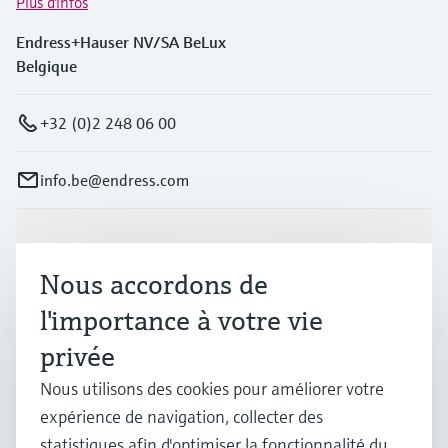
Plus d'infos
Endress+Hauser NV/SA BeLux
Belgique
+32 (0)2 248 06 00
info.be@endress.com
Produits et services
Nous accordons de
l'importance à votre vie
Industries
privée
Nous utilisons des cookies pour améliorer votre
Support
expérience de navigation, collecter des
statistiques afin d'optimiser la fonctionnalité du