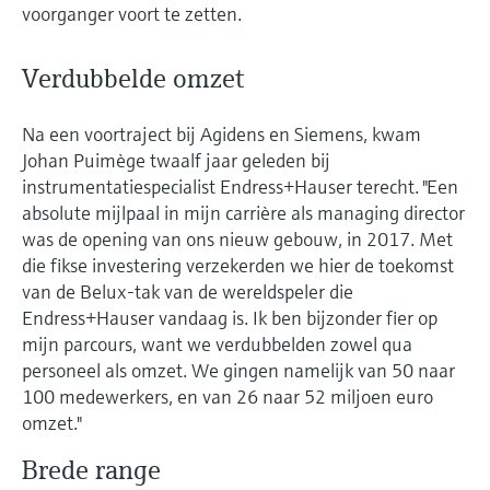
Level measurement with pressure
voorganger voort te zetten.
Device Viewer
besluitvormingsniveau
Memosens technology
Find product-specific information and
Alles winkelen
documentation
Verdubbelde omzet
Alles winkelen
Spare parts finder
Na een voortraject bij Agidens en Siemens, kwam
Find spare parts by product root, order code,
Johan Puimège twaalf jaar geleden bij
or serial number
instrumentatiespecialist Endress+Hauser terecht. "Een
absolute mijlpaal in mijn carrière als managing director
was de opening van ons nieuw gebouw, in 2017. Met
die fikse investering verzekerden we hier de toekomst
van de Belux-tak van de wereldspeler die
Endress+Hauser vandaag is. Ik ben bijzonder fier op
mijn parcours, want we verdubbelden zowel qua
personeel als omzet. We gingen namelijk van 50 naar
100 medewerkers, en van 26 naar 52 miljoen euro
omzet."
Brede range