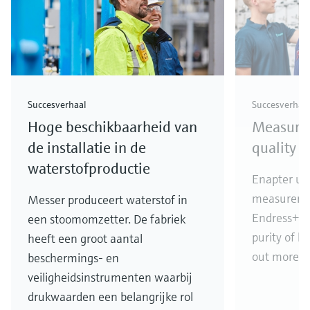
Succesverhaal
Succesverhaa
Hoge beschikbaarheid van
Measuri
de installatie in de
quality i
waterstofproductie
Enapter use
measureme
Messer produceert waterstof in
Endress+Ha
een stoomomzetter. De fabriek
purity of h
heeft een groot aantal
out more!
beschermings- en
veiligheidsinstrumenten waarbij
drukwaarden een belangrijke rol