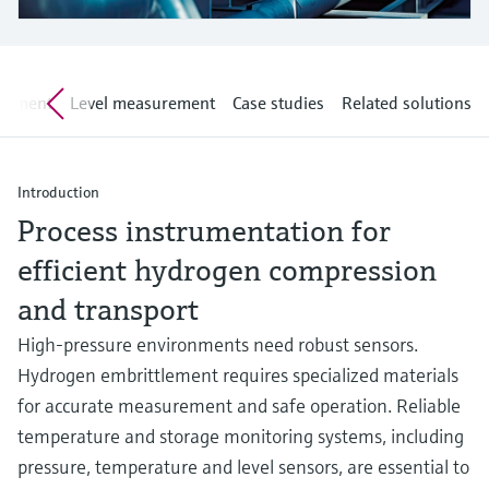
Level measurement with pressure
Device Viewer
besluitvormingsniveau
Memosens technology
Find product-specific information and
Alles winkelen
documentation
Alles winkelen
rement
Level measurement
Case studies
Related solutions
Spare parts finder
Find spare parts by product root, order code,
or serial number
Introduction
Process instrumentation for
efficient hydrogen compression
and transport
High-pressure environments need robust sensors.
Hydrogen embrittlement requires specialized materials
for accurate measurement and safe operation. Reliable
temperature and storage monitoring systems, including
pressure, temperature and level sensors, are essential to