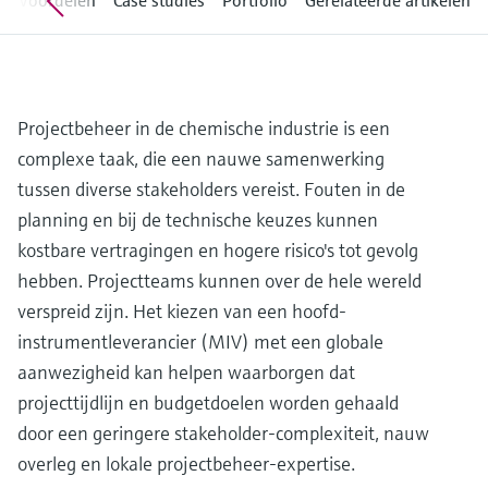
n
Voordelen
Case studies
Portfolio
Gerelateerde artikelen
Level measurement with pressure
Device Viewer
besluitvormingsniveau
Memosens technology
Find product-specific information and
Alles winkelen
documentation
Alles winkelen
Spare parts finder
Projectbeheer in de chemische industrie is een
Find spare parts by product root, order code,
complexe taak, die een nauwe samenwerking
or serial number
tussen diverse stakeholders vereist. Fouten in de
planning en bij de technische keuzes kunnen
kostbare vertragingen en hogere risico's tot gevolg
hebben. Projectteams kunnen over de hele wereld
verspreid zijn. Het kiezen van een hoofd-
instrumentleverancier (MIV) met een globale
aanwezigheid kan helpen waarborgen dat
projecttijdlijn en budgetdoelen worden gehaald
door een geringere stakeholder-complexiteit, nauw
overleg en lokale projectbeheer-expertise.