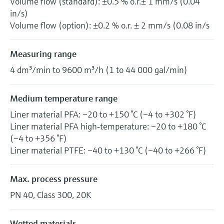
Volume flow (standard): ±0.5 % o.r.± 1 mm/s (0.04
in/s)
Volume flow (option): ±0.2 % o.r. ± 2 mm/s (0.08 in/s
Measuring range
4 dm³/min to 9600 m³/h (1 to 44 000 gal/min)
Medium temperature range
Liner material PFA: –20 to +150 °C (–4 to +302 °F)
Liner material PFA high‐temperature: –20 to +180 °C
(–4 to +356 °F)
Liner material PTFE: –40 to +130 °C (–40 to +266 °F)
Max. process pressure
PN 40, Class 300, 20K
Wetted materials