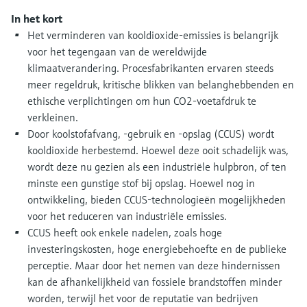
Level measurement with pressure
Device Viewer
besluitvormingsniveau
In het kort
Memosens technology
Find product-specific information and
Het verminderen van kooldioxide-emissies is belangrijk
Alles winkelen
documentation
voor het tegengaan van de wereldwijde
Alles winkelen
klimaatverandering. Procesfabrikanten ervaren steeds
Spare parts finder
meer regeldruk, kritische blikken van belanghebbenden en
Find spare parts by product root, order code,
ethische verplichtingen om hun CO2-voetafdruk te
or serial number
verkleinen.
Door koolstofafvang, -gebruik en -opslag (CCUS) wordt
kooldioxide herbestemd. Hoewel deze ooit schadelijk was,
wordt deze nu gezien als een industriële hulpbron, of ten
minste een gunstige stof bij opslag. Hoewel nog in
ontwikkeling, bieden CCUS-technologieën mogelijkheden
voor het reduceren van industriële emissies.
CCUS heeft ook enkele nadelen, zoals hoge
investeringskosten, hoge energiebehoefte en de publieke
perceptie. Maar door het nemen van deze hindernissen
kan de afhankelijkheid van fossiele brandstoffen minder
worden, terwijl het voor de reputatie van bedrijven