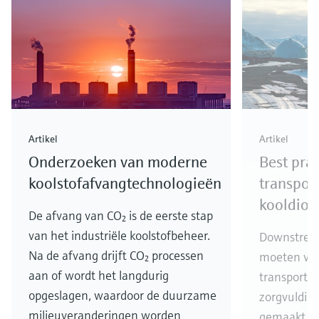
Artikel
Artikel
Onderzoeken van moderne
Best prac
koolstofafvangtechnologieën
transpor
kooldiox
De afvang van CO₂ is de eerste stap
van het industriële koolstofbeheer.
Downstream
Na de afvang drijft CO₂ processen
moeten voor
aan of wordt het langdurig
transport-
opgeslagen, waardoor de duurzame
zorgvuldig
milieuveranderingen worden
gemaakt