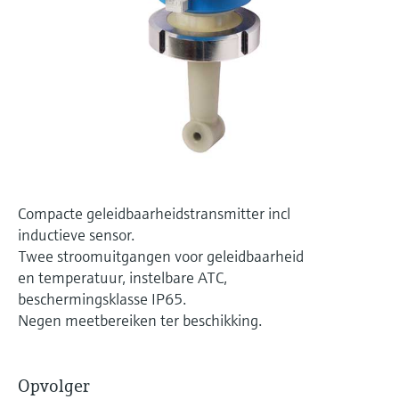
Level measurement with pressure
Device Viewer
besluitvormingsniveau
Memosens technology
Find product-specific information and
Alles winkelen
documentation
Alles winkelen
Spare parts finder
Find spare parts by product root, order code,
or serial number
Compacte geleidbaarheidstransmitter incl
inductieve sensor.
Twee stroomuitgangen voor geleidbaarheid
en temperatuur, instelbare ATC,
beschermingsklasse IP65.
Negen meetbereiken ter beschikking.
Opvolger