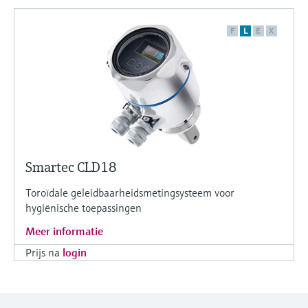
F
L
E
X
Smartec CLD18
Toroïdale geleidbaarheidsmetingsysteem voor
hygiënische toepassingen
Meer informatie
Prijs na
login