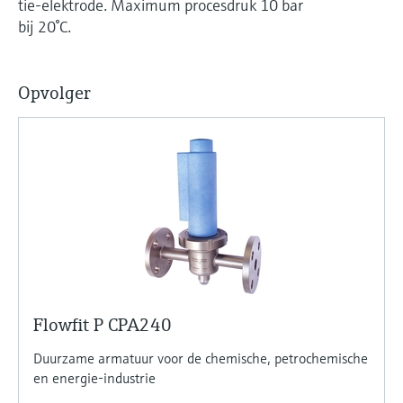
tie-elektrode. Maximum procesdruk 10 bar
Level measurement with pressure
Device Viewer
besluitvormingsniveau
bij 20°C.
Memosens technology
Find product-specific information and
Alles winkelen
documentation
Alles winkelen
Opvolger
Spare parts finder
Find spare parts by product root, order code,
or serial number
Flowfit P CPA240
Duurzame armatuur voor de chemische, petrochemische
en energie-industrie