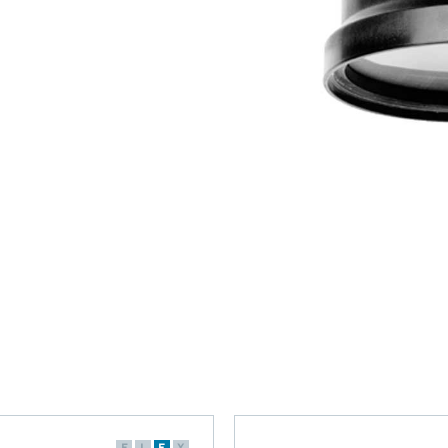
F
L
E
X