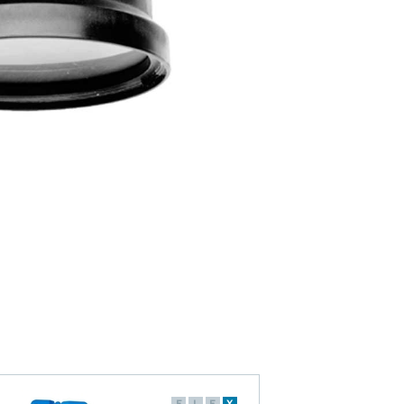
F
L
E
X