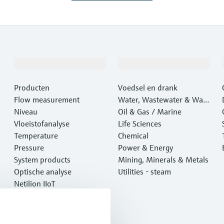
Producten en Services
Industrieën
Producten
Voedsel en drank
Flow measurement
Water, Wastewater & Wast
Niveau
e
Oil & Gas / Marine
Vloeistofanalyse
Life Sciences
Temperature
Chemical
Pressure
Power & Energy
System products
Mining, Minerals & Metals
Optische analyse
Utilities - steam
Netilion IIoT
Software
Aanbevolen producten
Online tools