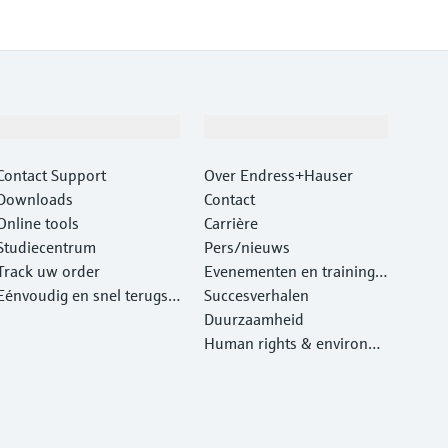
Support
Bedrijf
Contact Support
Over Endress+Hauser
Downloads
Contact
Online tools
Carrière
Studiecentrum
Pers/nieuws
Track uw order
Evenementen en traininge
Eénvoudig en snel terugst
n
Succesverhalen
uren van instrumenten
Duurzaamheid
Human rights & environm
ental protection