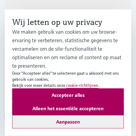
Industrieën
Wij letten op uw privacy
Support
We maken gebruik van cookies om uw browse-
ervaring te verbeteren, statistische gegevens te
Bedrijf
verzamelen om de site-functionaliteit te
optimaliseren en om reclame of content op maat
te presenteren.
Door "Accepteer alles" te selecteren gaat u akkoord met ons
BEL
•
Nederlands
gebruik van cookies.
Bekijk voor meer details onze
cookie-richtlijnen
.
Accepteer alles
Copyright © Endress+Hauser Group Services AG
Imprint
Gebruiksvoorwaarden
Data Protection
Alleen het essentiële accepteren
Juridische en algemene voorwaarden
Aanpassen