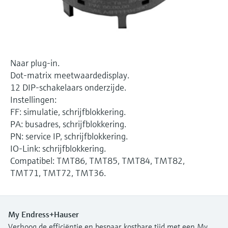
Level measurement with pressure
Device Viewer
besluitvormingsniveau
Memosens technology
Find product-specific information and
Alles winkelen
documentation
Alles winkelen
Spare parts finder
Naar plug-in.
Find spare parts by product root, order code,
Dot-matrix meetwaardedisplay.
or serial number
12 DIP-schakelaars onderzijde.
Instellingen:
FF: simulatie, schrijfblokkering.
PA: busadres, schrijfblokkering.
PN: service IP, schrijfblokkering.
IO-Link: schrijfblokkering.
Compatibel: TMT86, TMT85, TMT84, TMT82,
TMT71, TMT72, TMT36.
My Endress+Hauser
Verhoog de efficiëntie en bespaar kostbare tijd met een My