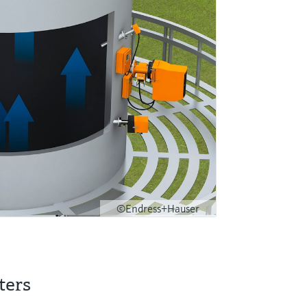
©Endress+Hauser
ters