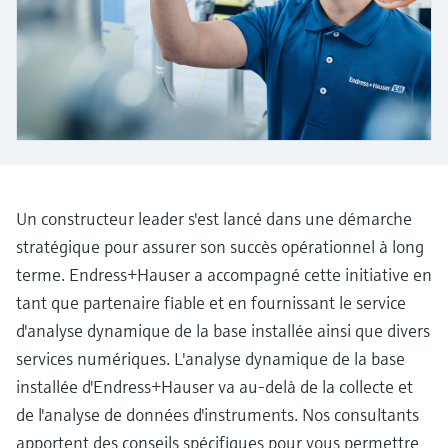
Analyseurs de dureté, fer, etc.
l'application
décisionnels
Mesure du niveau par barrière à
Device Viewer
micro-ondes
Photomètres de process
Trouver des informations et de la
documentation spécifiques à un produit
Mesure du niveau par la pression
Mesure par transmission de micro-
ondes
Recherche de pièces détachées
Voir tous
Trouvez la bonne pièce de rechange en
Technologie Memosens
tapant la racine/le code du produit et
Un constructeur leader s'est lancé dans une démarche
accédez aux données spécifiques, vues
éclatées et notices de montage des appareils
stratégique pour assurer son succès opérationnel à long
Voir tous
pour un remplacement/réparation rapide.
terme. Endress+Hauser a accompagné cette initiative en
tant que partenaire fiable et en fournissant le service
d'analyse dynamique de la base installée ainsi que divers
services numériques. L'analyse dynamique de la base
installée d'Endress+Hauser va au-delà de la collecte et
de l'analyse de données d'instruments. Nos consultants
apportent des conseils spécifiques pour vous permettre