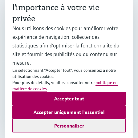
Industries
l'importance à votre vie
privée
Support
Nous utilisons des cookies pour améliorer votre
expérience de navigation, collecter des
statistiques afin d'optimiser la fonctionnalité du
Société
site et fournir des publicités ou du contenu sur
mesure.
En sélectionnant "Accepter tout", vous consentez à notre
utilisation des cookies.
BEL
•
Français
Pour plus de détails, veuillez consulter notre
politique en
matière de cookies
.
Accepter tout
Copyright © Endress+Hauser Group Services AG
Mentions légales
Conditions d'utilisation
Accepter uniquement l'essentiel
Protection des données
Legal & Conditions generales
Personnaliser