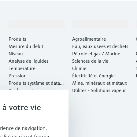
Produits et services
Industries
Produits
Agroalimentaire
Mesure du débit
Eau, eaux usées et déchets
Niveau
Pétrole et gaz / Marine
Analyse de liquides
Sciences de la vie
Température
Chimie
Pression
Électricité et énergie
Produits système et data
Mine, minéraux et métaux
managers
Analyse optique
Utilités - Solutions vapeur
IIoT Netilion
Logiciels
à votre vie
Produits vedettes
Outils en ligne
Services
rience de navigation,
alité du site et fournir