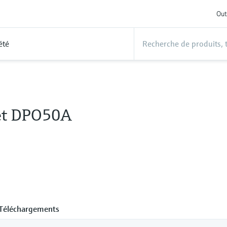
Out
été
et DPO50A
Téléchargements