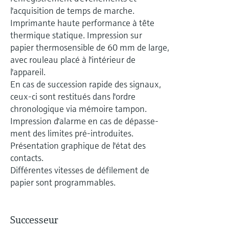
Analyseurs de dureté, fer, etc.
l'application
l'acquisition de temps de marche.
décisionnels
Mesure du niveau par barrière à
Imprimante haute performance à tête
Device Viewer
thermique statique. Impression sur
micro-ondes
Photomètres de process
Trouver des informations et de la
papier thermosensible de 60 mm de large,
documentation spécifiques à un produit
avec rouleau placé à l'intérieur de
Mesure du niveau par la pression
Mesure par transmission de micro-
l'appareil.
ondes
Recherche de pièces détachées
En cas de succession rapide des signaux,
Voir tous
Trouvez la bonne pièce de rechange en
ceux-ci sont restitués dans l'ordre
Technologie Memosens
tapant la racine/le code du produit et
chronologique via mémoire tampon.
accédez aux données spécifiques, vues
Impression d'alarme en cas de dépasse-
éclatées et notices de montage des appareils
Voir tous
ment des limites pré-introduites.
pour un remplacement/réparation rapide.
Présentation graphique de l'état des
contacts.
Différentes vitesses de défilement de
papier sont programmables.
Successeur