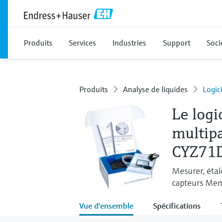
Produits
Services
Industries
Support
Soci
Produits
Analyse de liquides
Logic
Le logi
multip
CYZ71
Mesurer, étal
capteurs Me
Vue d'ensemble
Spécifications