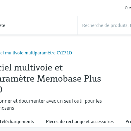
Out
été
iel multivoie multiparamètre CYZ71D
ciel multivoie et
aramètre Memobase Plus
D
onner et documenter avec un seul outil pour les
mosens
Téléchargements
Pièces de rechange et accessoires
Pr