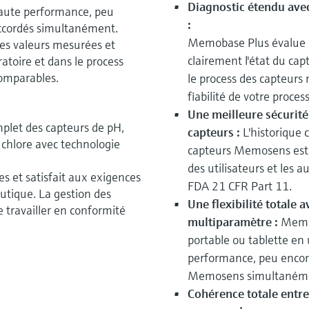
Diagnostic étendu avec 
haute performance, peu
:
ccordés simultanément.
Memobase Plus évalue l
es valeurs mesurées et
clairement l'état du cap
ratoire et dans le process
omparables.
le process des capteurs
fiabilité de votre process
Une meilleure sécurité
plet des capteurs de pH,
capteurs :
L'historique c
 chlore avec technologie
capteurs Memosens est u
des utilisateurs et les 
ies et satisfait aux exigences
FDA 21 CFR Part 11.
eutique. La gestion des
Une flexibilité totale a
de travailler en conformité
multiparamètre :
Memob
portable ou tablette en
performance, peu encom
Memosens simultaném
Cohérence totale entre