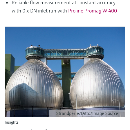
Reliable flow measurement at constant accuracy
with 0 x DN inlet run with
Proline Promag W 400
Strandperle/Ditto/Image Source
Insights