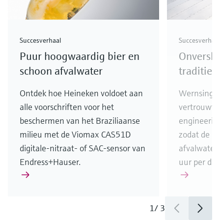
Succesverhaal
Succesverhaa
Puur hoogwaardig bier en
Onversla
schoon afvalwater
traditie 
Ontdek hoe Heineken voldoet aan
Wernsing 
alle voorschriften voor het
vertrouwt 
beschermen van het Braziliaanse
engineerin
milieu met de Viomax CAS51D
zodat de
digitale-nitraat- of SAC-sensor van
afvalwaterz
Endress+Hauser.
uur per dag
1
/
3