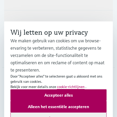
Producten en Services
Industrieën
Wij letten op uw privacy
Support
We maken gebruik van cookies om uw browse-
ervaring te verbeteren, statistische gegevens te
verzamelen om de site-functionaliteit te
Bedrijf
optimaliseren en om reclame of content op maat
te presenteren.
Door "Accepteer alles" te selecteren gaat u akkoord met ons
gebruik van cookies.
BEL
•
Nederlands
Bekijk voor meer details onze
cookie-richtlijnen
.
Accepteer alles
Copyright © Endress+Hauser Group Services AG
Alleen het essentiële accepteren
Imprint
Gebruiksvoorwaarden
Data Protection
Juridische en algemene voorwaarden