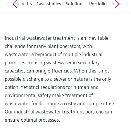
Level measurement with pressure
sights
Benefits
Case studies
Solutions
Portfolio
Related ar
Device Viewer
besluitvormingsniveau
Memosens technology
Find product-specific information and
Alles winkelen
documentation
Alles winkelen
Spare parts finder
Industrial wastewater treatment is an inevitable
Find spare parts by product root, order code,
or serial number
challenge for many plant operators, with
wastewater a byproduct of multiple industrial
processes. Reusing wastewater in secondary
capacities can bring efficiencies. When this is not
possible discharge to a sewer or nature is the only
option. Yet strict regulations for human and
environmental safety make treatment of
wastewater for discharge a costly and complex task.
Our industrial wastewater treatment portfolio can
ensure optimal processes.