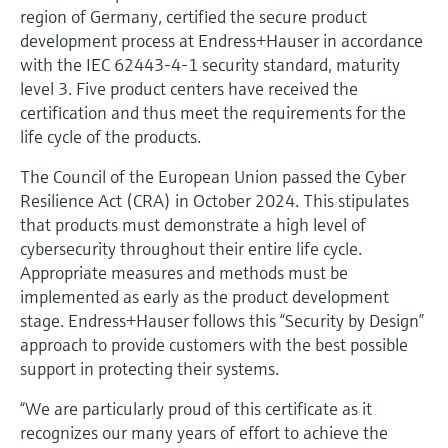
Level measurement with pressure
Device Viewer
region of Germany, certified the secure product
besluitvormingsniveau
Memosens technology
development process at Endress+Hauser in accordance
Find product-specific information and
Alles winkelen
documentation
with the IEC 62443-4-1 security standard, maturity
Alles winkelen
level 3. Five product centers have received the
Spare parts finder
certification and thus meet the requirements for the
Find spare parts by product root, order code,
life cycle of the products.
or serial number
The Council of the European Union passed the Cyber
Resilience Act (CRA) in October 2024. This stipulates
that products must demonstrate a high level of
cybersecurity throughout their entire life cycle.
Appropriate measures and methods must be
implemented as early as the product development
stage. Endress+Hauser follows this “Security by Design”
approach to provide customers with the best possible
support in protecting their systems.
“We are particularly proud of this certificate as it
recognizes our many years of effort to achieve the