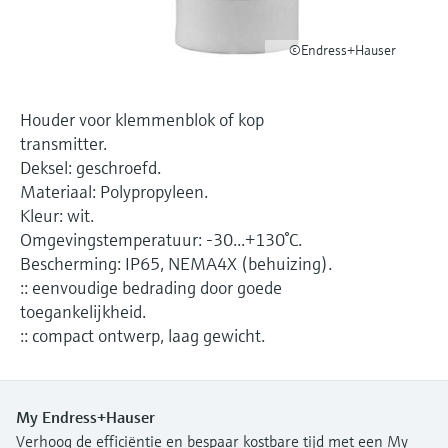
Level measurement with pressure
Device Viewer
besluitvormingsniveau
Memosens technology
Find product-specific information and
©Endress+Hauser
Alles winkelen
documentation
Alles winkelen
Spare parts finder
Houder voor klemmenblok of kop
Find spare parts by product root, order code,
transmitter.
or serial number
Deksel: geschroefd.
Materiaal: Polypropyleen.
Kleur: wit.
Omgevingstemperatuur: -30...+130°C.
Bescherming: IP65, NEMA4X (behuizing).
:: eenvoudige bedrading door goede
toegankelijkheid.
:: compact ontwerp, laag gewicht.
My Endress+Hauser
Verhoog de efficiëntie en bespaar kostbare tijd met een My