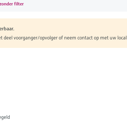
onder filter
verbaar.
et deel voorganger/opvolger of neem contact op met uw loca
egeld