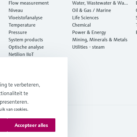
Flow measurement
Water, Wastewater & Wast
Niveau
e
Oil & Gas / Marine
Vloeistofanalyse
Life Sciences
Temperature
Chemical
Pressure
Power & Energy
System products
Mining, Minerals & Metals
Optische analyse
Utilities - steam
Netilion IIoT
Software
Aanbevolen producten
Online tools
Services
ng te verbeteren,
ionaliteit te
 presenteren.
uik van cookies.
Accepteer alles
 en algemene voorwaarden