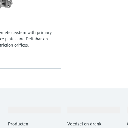
lowmeter system with primary
ice plates and Deltabar dp
riction orifices.
Producten en Services
Industrieën
Producten
Voedsel en drank