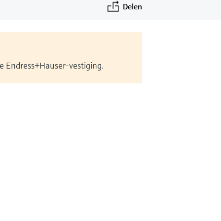
Delen
le Endress+Hauser-vestiging.