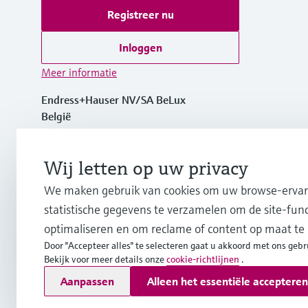
Registreer nu
Inloggen
Meer informatie
Endress+Hauser NV/SA BeLux
België
+32 (0)2 248 06 00
Wij letten op uw privacy
We maken gebruik van cookies om uw browse-ervari
info.be@endress.com
statistische gegevens te verzamelen om de site-funct
optimaliseren en om reclame of content op maat te
Door "Accepteer alles" te selecteren gaat u akkoord met ons gebr
Bekijk voor meer details onze
cookie-richtlijnen
.
Copyright © Endress+Hauser Group Services AG
Aanpassen
Alleen het essentiële accepteren
Imprint
Gebruiksvoorwaarden
Data Protection
Juridische