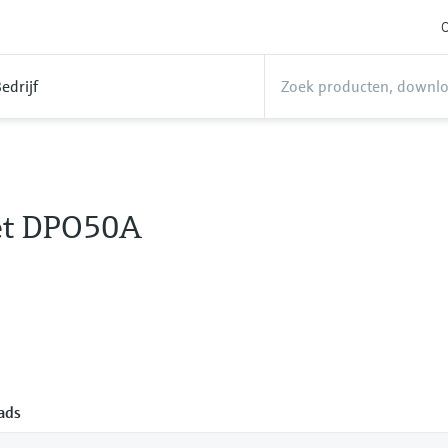
O
edrijf
et DPO50A
ads