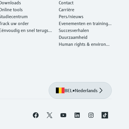
Downloads
Contact
Online tools
Carrière
Studiecentrum
Pers/nieuws
Track uw order
Evenementen en traininge
Eénvoudig en snel terugst
n
Succesverhalen
uren van instrumenten
Duurzaamheid
Human rights & environm
ental protection
BEL
•
Nederlands