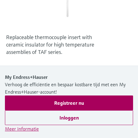
Level measurement with pressure
Device Viewer
besluitvormingsniveau
Memosens technology
Find product-specific information and
Alles winkelen
documentation
Alles winkelen
Spare parts finder
Replaceable thermocouple insert with
Find spare parts by product root, order code,
ceramic insulator for high temperature
or serial number
assemblies of TAF series.
My Endress+Hauser
Verhoog de efficiëntie en bespaar kostbare tijd met een My
Endress+Hauser-account!
Registreer nu
Inloggen
Meer informatie