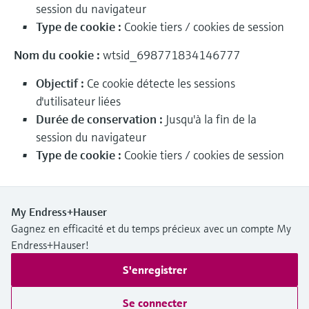
session du navigateur
Analyseurs de dureté, fer, etc.
l'application
décisionnels
Type de cookie :
Cookie tiers / cookies de session
Mesure du niveau par barrière à
Device Viewer
micro-ondes
Photomètres de process
Nom du cookie :
wtsid_698771834146777
Trouver des informations et de la
documentation spécifiques à un produit
Mesure du niveau par la pression
Mesure par transmission de micro-
Objectif :
Ce cookie détecte les sessions
d'utilisateur liées
ondes
Recherche de pièces détachées
Voir tous
Durée de conservation :
Jusqu'à la fin de la
Trouvez la bonne pièce de rechange en
session du navigateur
Technologie Memosens
tapant la racine/le code du produit et
accédez aux données spécifiques, vues
Type de cookie :
Cookie tiers / cookies de session
éclatées et notices de montage des appareils
Voir tous
pour un remplacement/réparation rapide.
My Endress+Hauser
Gagnez en efficacité et du temps précieux avec un compte My
Endress+Hauser!
S'enregistrer
Se connecter